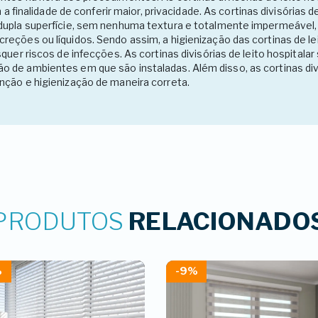
 a finalidade de conferir maior, privacidade. As cortinas divisórias d
dupla superfície, sem nenhuma textura e totalmente impermeável, 
eções ou líquidos. Sendo assim, a higienização das cortinas de lei
squer riscos de infecções. As cortinas divisórias de leito hospita
 de ambientes em que são instaladas. Além disso, as cortinas div
nção e higienização de maneira correta.
PRODUTOS
RELACIONADO
%
-9%