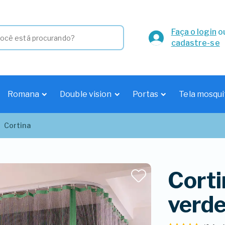
Faça o login
o
cadastre-se
Romana
Double vision
Portas
Tela mosqui
Cortina
Corti
verd