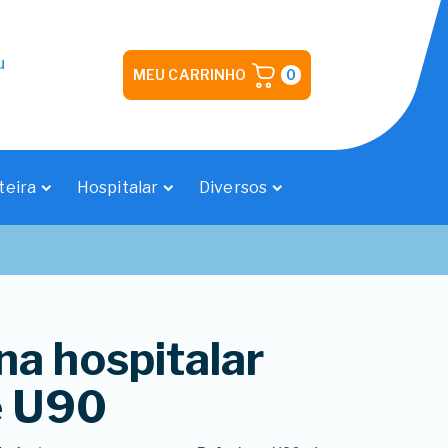
u
MEU CARRINHO
0
teira
Hospitalar
Diversos
na hospitalar
e U90