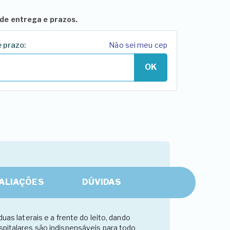
de entrega e prazos.
e prazo:
Não sei meu cep
OK
ALIAÇÕES
DÚVIDAS
uas laterais e a frente do leito, dando
spitalares são indispensáveis para todo