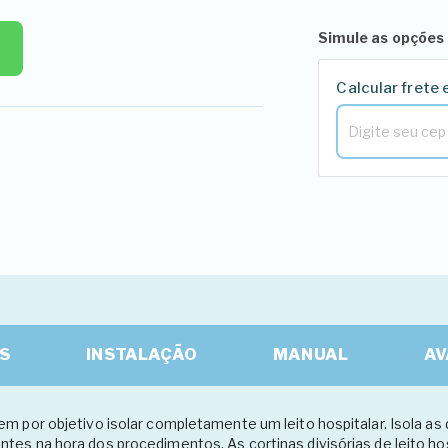
Simule as opções 
Calcular frete 
S
INSTALAÇÃO
MANUAL
AV
m por objetivo isolar completamente um leito hospitalar. Isola as d
tes na hora dos procedimentos. As cortinas divisórias de leito ho