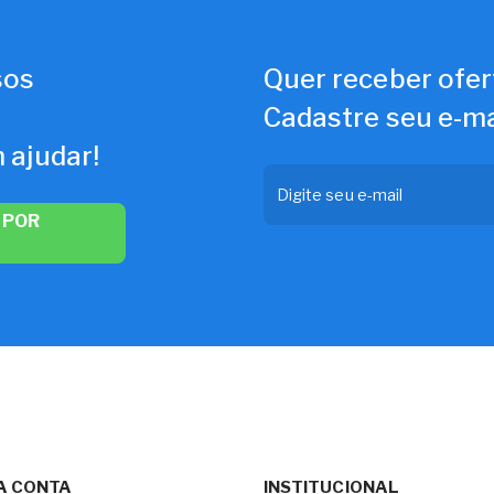
sos
Quer receber ofer
Cadastre seu e-ma
 ajudar!
 POR
A CONTA
INSTITUCIONAL