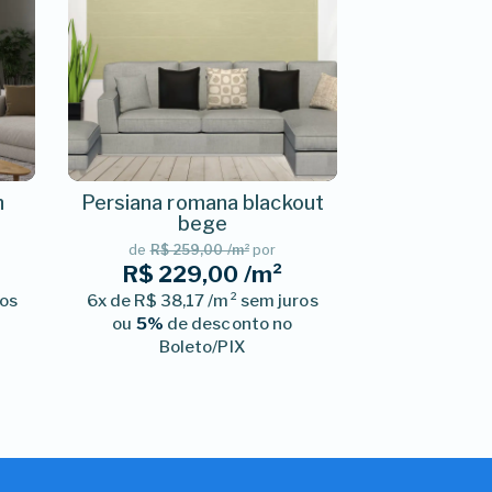
n
Persiana romana blackout
bege
de
R$ 259,00 /m²
por
R$ 229,00 /m²
ros
6x de R$ 38,17 /m² sem juros
ou
5%
de desconto no
Boleto/PIX