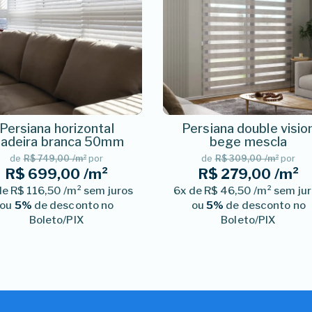
Persiana horizontal
Persiana double visio
adeira branca 50mm
bege mescla
de
R$ 749,00 /m²
por
de
R$ 309,00 /m²
por
R$ 699,00 /m²
R$ 279,00 /m²
de R$ 116,50 /m² sem juros
6x de R$ 46,50 /m² sem ju
ou
5%
de desconto no
ou
5%
de desconto no
Boleto/PIX
Boleto/PIX