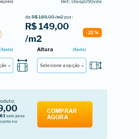
Ref.: chospU90vde
liações)
de
R$ 189,00 /m2
por:
R$ 149,00
-21%
/m2
Altura
Largura*
2º - Selecione a Altura*
(Ajuda)
(Ajuda)
ção
Selecione a opção
roduto:
9,00
COMPRAR
,83
sem juros
AGORA
conto no