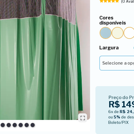
(0 Ava
Cores
disponíveis
Largura
1º - Selecione a 
Selecione a op
Preço do P
R$ 14
6x de
R$ 24
ou
5%
de des
Boleto/PIX