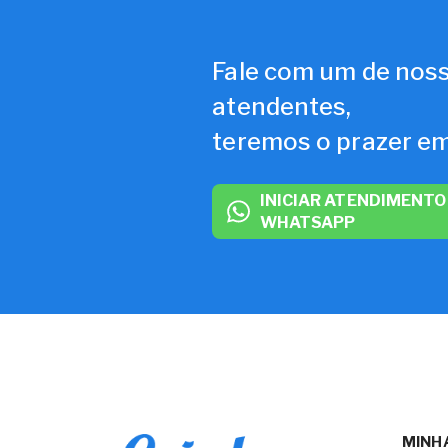
Fale com um de nos
atendentes,
teremos o prazer em
INICIAR ATENDIMENTO
WHATSAPP
MINH