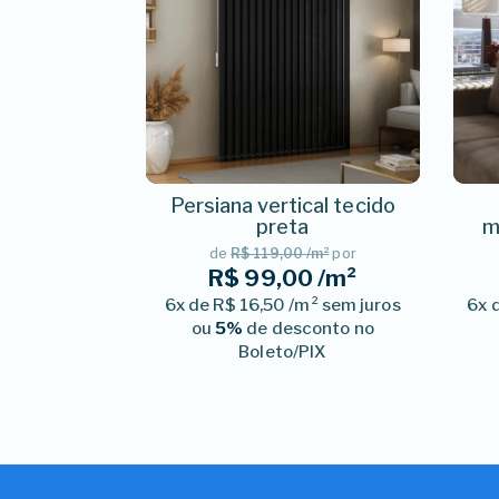
Persiana vertical tecido
preta
m
de
R$ 119,00 /m²
por
R$ 99,00 /m²
6x de R$ 16,50 /m² sem juros
6x 
ou
5%
de desconto no
Boleto/PIX