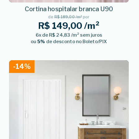
Cortina hospitalar branca U90
de
R$ 189,00 /m²
por
R$ 149,00 /m²
6x de R$ 24,83 /m² sem juros
ou
5%
de desconto no Boleto/PIX
-14%