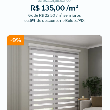
de
R$ 169,00 /m²
por
R$ 135,00 /m²
6x de R$ 22,50 /m² sem juros
ou
5%
de desconto no Boleto/PIX
-9%