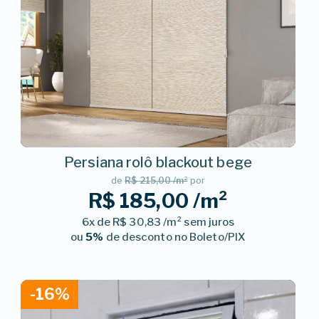
Persiana rolô blackout bege
de
R$ 215,00 /m²
por
R$ 185,00 /m²
6x de R$ 30,83 /m² sem juros
ou
5%
de desconto no Boleto/PIX
-16%