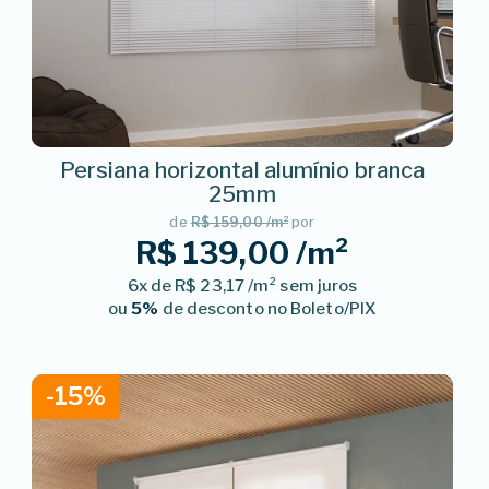
Persiana horizontal alumínio branca
25mm
de
R$ 159,00 /m²
por
R$ 139,00 /m²
6x de R$ 23,17 /m² sem juros
ou
5%
de desconto no Boleto/PIX
-15%