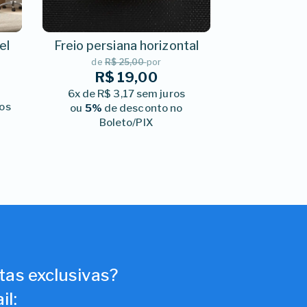
el
Freio persiana horizontal
de
R$ 25,00
por
R$ 19,00
6x de R$ 3,17 sem juros
ros
ou
5%
de desconto no
Boleto/PIX
tas exclusivas?
il: