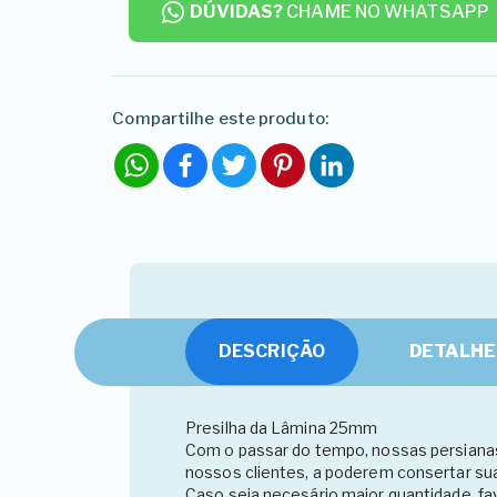
DÚVIDAS?
CHAME NO WHATSAPP
Compartilhe este produto:
WhatsApp
Facebook
Twitter
Pinterest
LinkedIn
DESCRIÇÃO
DETALHE
Presilha da Lâmina 25mm
Com o passar do tempo, nossas persianas 
nossos clientes, a poderem consertar su
Caso seja necesário maior quantidade, 