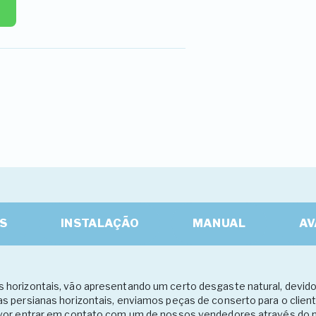
S
INSTALAÇÃO
MANUAL
AV
horizontais, vão apresentando um certo desgaste natural, devido 
as persianas horizontais, enviamos peças de conserto para o clie
favor entrar em contato com um de nossos vendedores através do