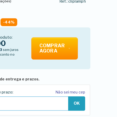
Ref.: cliplamph
liações)
-44%
roduto:
00
COMPRAR
83
sem juros
AGORA
conto no
de entrega e prazos.
e prazo:
Não sei meu cep
OK