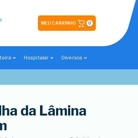
u
MEU CARRINHO
0
teira
Hospitalar
Diversos
lha da Lâmina
m