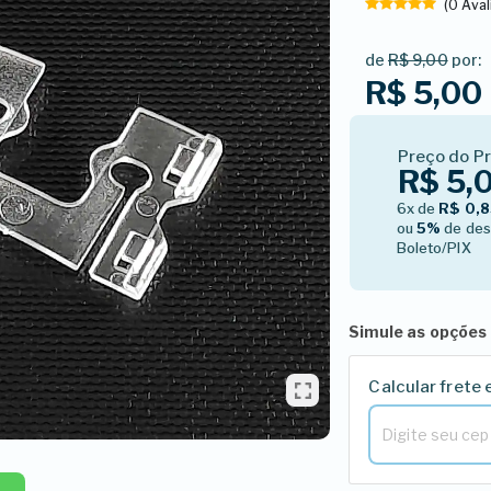
(0 Ava
de
R$ 9,00
por:
R$ 5,00
Preço do P
R$ 5,
6x de
R$ 0,
ou
5%
de des
Boleto/PIX
Simule as opções 
Calcular frete 