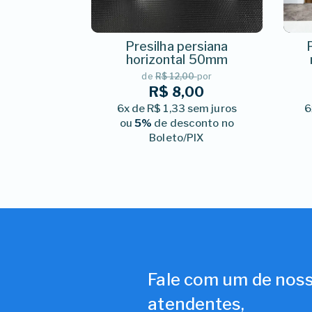
Presilha persiana
horizontal 50mm
de
R$ 12,00
por
R$ 8,00
6x de R$ 1,33 sem juros
6
ou
5%
de desconto no
Boleto/PIX
Fale com um de nos
atendentes,