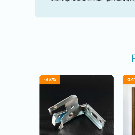
-33%
-1