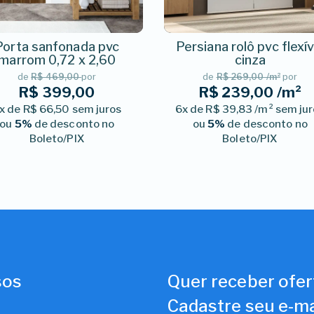
Porta sanfonada pvc
Persiana rolô pvc flexív
marrom 0,72 x 2,60
cinza
de
R$ 469,00
por
de
R$ 269,00 /m²
por
R$ 399,00
R$ 239,00 /m²
x de R$ 66,50 sem juros
6x de R$ 39,83 /m² sem ju
ou
5%
de desconto no
ou
5%
de desconto no
Boleto/PIX
Boleto/PIX
sos
Quer receber ofer
Cadastre seu e-ma