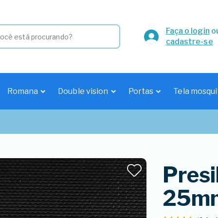
Faça o login
o
cadastre-se
Romana
Double vision
Portas
Tela mosqui
Presi
25m