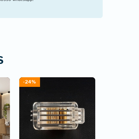
S
-24%