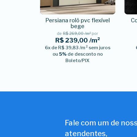
Persiana rolô pvc flexível
Co
bege
de
R$ 269,00 /m²
por
R$ 239,00 /m²
6x de R$ 39,83 /m² sem juros
ou
5%
de desconto no
Boleto/PIX
Fale com um de nos
atendentes,