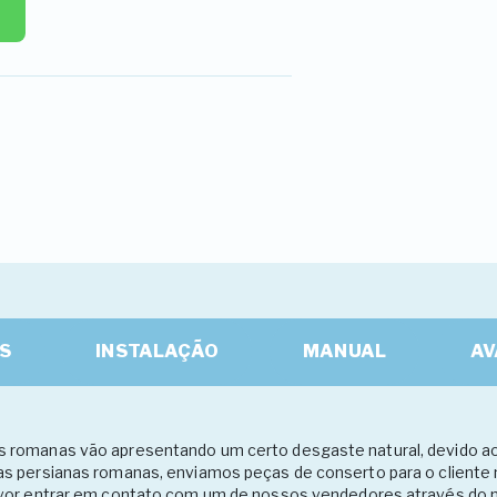
S
INSTALAÇÃO
MANUAL
AV
 romanas vão apresentando um certo desgaste natural, devido ao 
as persianas romanas, enviamos peças de conserto para o cliente
favor entrar em contato com um de nossos vendedores através do