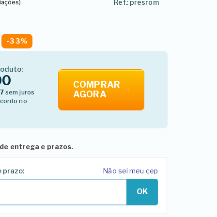
Ref.: presrom
liações)
-33%
roduto:
00
COMPRAR
67
sem juros
AGORA
conto no
de entrega e prazos.
e prazo:
Não sei meu cep
OK