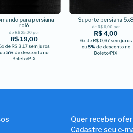
mando para persiana
Suporte persiana 5x
rolô
de
R$ 6,00
por
R$ 4,00
de
R$ 25,00
por
R$ 19,00
6x de R$ 0,67 sem juros
6x de R$ 3,17 sem juros
ou
5%
de desconto no
ou
5%
de desconto no
Boleto/PIX
Boleto/PIX
sos
Quer receber ofer
Cadastre seu e-ma