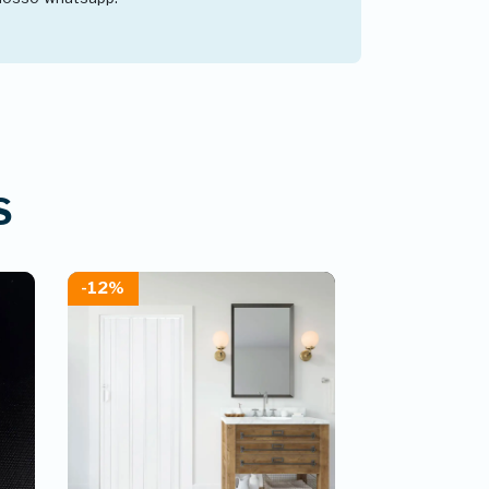
S
-12%