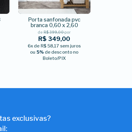
8
Porta sanfonada pvc
branca 0,60 x 2,60
de
R$ 399,00
por
R$ 349,00
6x de R$ 58,17 sem juros
ou
5%
de desconto no
Boleto/PIX
tas exclusivas?
il: