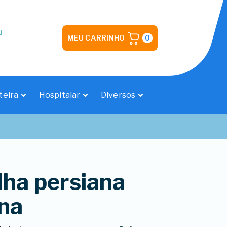
u
MEU CARRINHO
0
teira
Hospitalar
Diversos
lha persiana
na