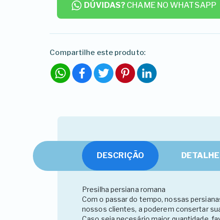
DÚVIDAS?
CHAME NO WHATSAPP
Compartilhe este produto:
WhatsApp
Facebook
Twitter
Pinterest
LinkedIn
DESCRIÇÃO
DETALHE
Presilha persiana romana
Com o passar do tempo, nossas persianas
nossos clientes, a poderem consertar su
Caso seja necesário maior quantidade, 