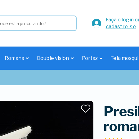
Faça o login
o
cadastre-se
Romana
Double vision
Portas
Tela mosqui
Presi
roma