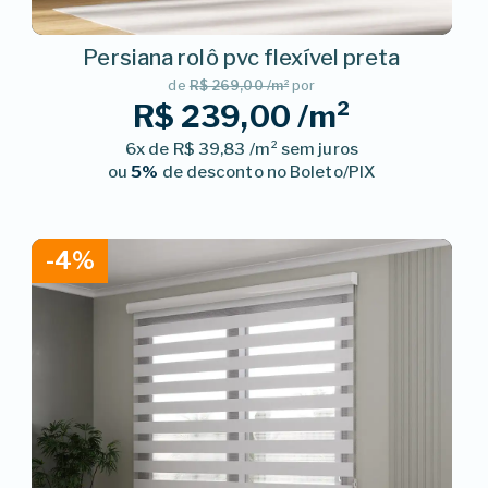
Persiana rolô pvc flexível preta
de
R$ 269,00 /m²
por
R$ 239,00 /m²
6x de R$ 39,83 /m² sem juros
ou
5%
de desconto no Boleto/PIX
-4%