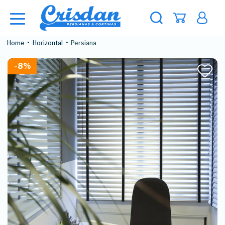
Home
Horizontal
Persiana
-8%