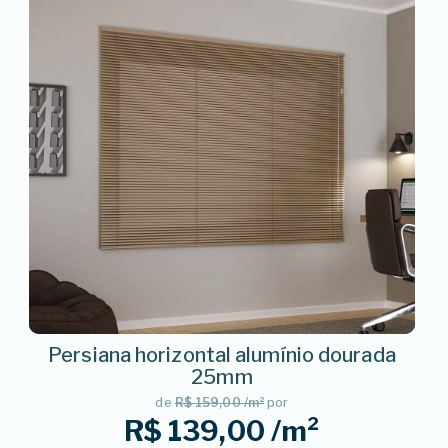
Persiana horizontal alumínio dourada
25mm
de
R$ 159,00 /m²
por
R$ 139,00 /m²