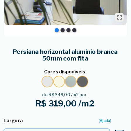
Persiana horizontal alumínio branca
50mm com fita
Cores disponíveis
de
R$ 349,00 /m2
por:
R$ 319,00 /m2
Largura
1º - Selecione a Largura*
(Ajuda)