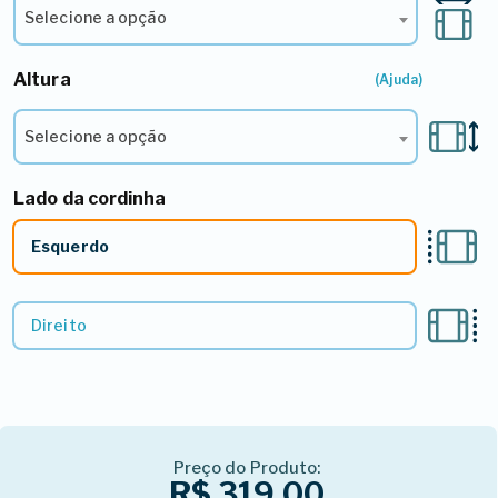
Selecione a opção
Altura
2º - Selecione a Altura*
(Ajuda)
Selecione a opção
Lado da cordinha
3º - Lado do Comando
Esquerdo
Direito
Preço do Produto:
R$ 319,00