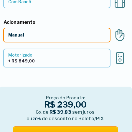
Com Bandô
Acionamento
4º - Acionamento*
Manual
Motorizado
+ R$ 849,00
Preço do Produto:
R$ 239,00
6x de
R$ 39,83
sem juros
ou
5%
de desconto no Boleto/PIX