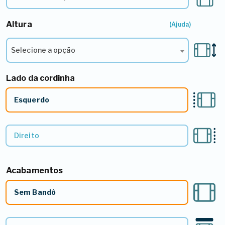
Altura
2º - Selecione a Altura*
(Ajuda)
Selecione a opção
Lado da cordinha
3º - Lado do Comando
Esquerdo
Direito
Acabamentos
5º - Acabamentos*
Sem Bandô