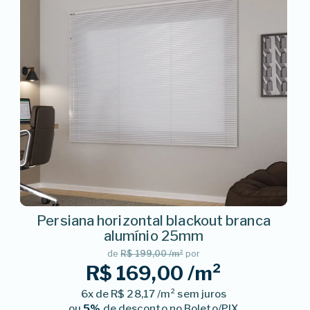
Persiana horizontal blackout branca
alumínio 25mm
de
R$ 199,00 /m²
por
R$ 169,00 /m²
6x de R$ 28,17 /m² sem juros
ou
5%
de desconto no Boleto/PIX