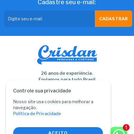
Cadastre seu e-mail:
CADASTRAR
26 anos de experiência.
Enviamos para todo Brasil
Controle sua privacidade
Nosso site usa cookies para melhorar a
navegação.
Política de Privacidade
Persianas Crisdan Ltda.
CNPJ: 02.173.150/0001-22
Rua Piratuba, 151 - Indaial/SC
CEP: 89082-253
ACEITO