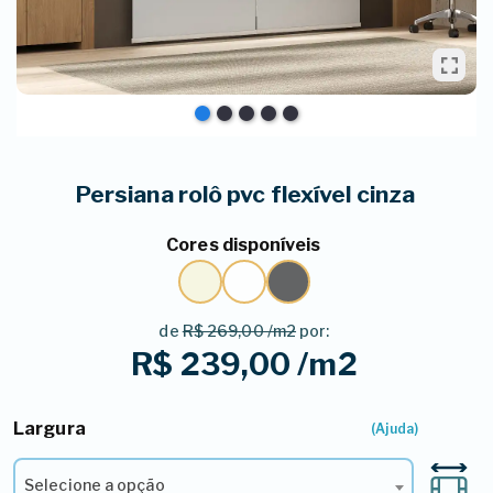
Persiana rolô pvc flexível cinza
Cores disponíveis
de
R$ 269,00 /m2
por:
R$ 239,00 /m2
Largura
1º - Selecione a Largura*
(Ajuda)
Selecione a opção