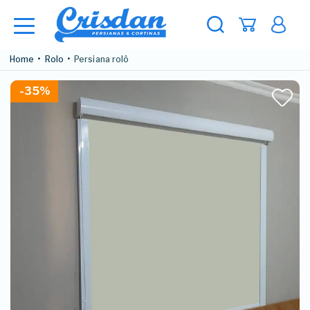
Home
Rolo
Persiana rolô
-35%