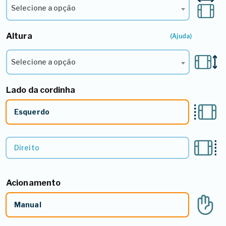
Selecione a opção
Altura
2º - Selecione a Altura*
(Ajuda)
Selecione a opção
Lado da cordinha
3º - Lado do Comando
Esquerdo
Direito
Acionamento
4º - Acionamento*
Manual