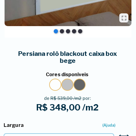
Persiana rolô blackout caixa box
bege
Cores disponíveis
de
R$ 539,00 /m2
por:
R$ 348,00 /m2
Largura
1º - Selecione a Largura*
(Ajuda)