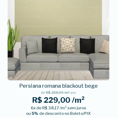
Persiana romana blackout bege
de
R$ 259,00 /m²
por
R$ 229,00 /m²
6x de R$ 38,17 /m² sem juros
ou
5%
de desconto no Boleto/PIX