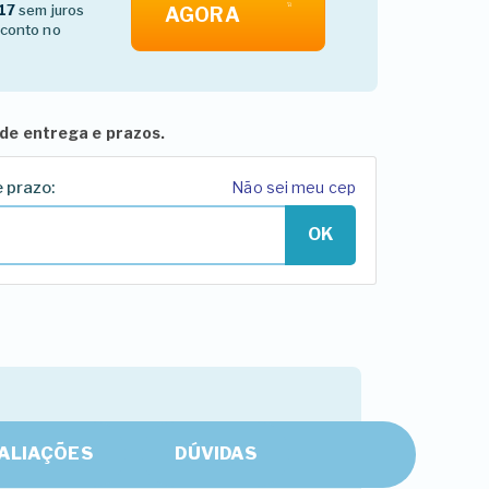
17
sem juros
AGORA
conto no
de entrega e prazos.
e prazo:
Não sei meu cep
OK
ALIAÇÕES
DÚVIDAS