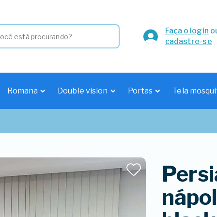
Faça o login
o
cadastre-se
Romana
Double vision
Portas
Tela mosqui
Persi
nápol