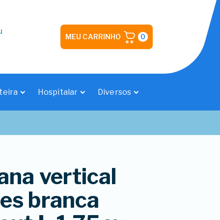
u
MEU CARRINHO
0
teira
Hospitalar
Diversos
ana vertical
es branca