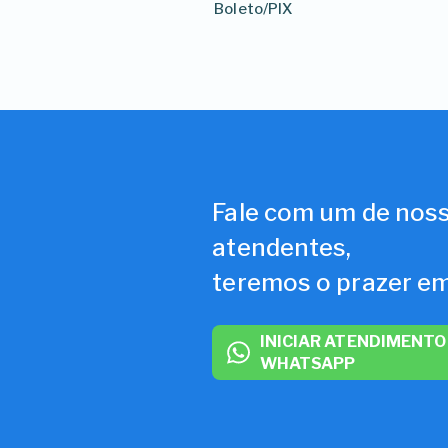
Boleto/PIX
Fale com um de nos
atendentes,
teremos o prazer em
INICIAR ATENDIMENTO
WHATSAPP