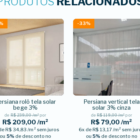
PRODUTOS
RELACIONADO
2%
-33%
rsiana rolô tela solar
Persiana vertical tela
bege 3%
solar 3% cinza
de
R$ 239,00 /m²
por
de
R$ 119,00 /m²
por
R$ 209,00 /m²
R$ 79,00 /m²
de R$ 34,83 /m² sem juros
6x de R$ 13,17 /m² sem jur
ou
5%
de desconto no
ou
5%
de desconto no