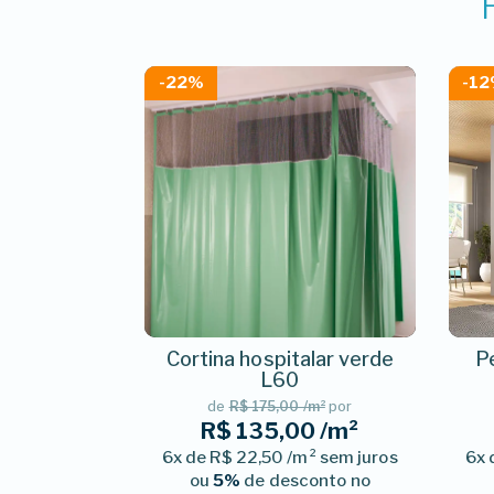
-22%
-1
Cortina hospitalar verde
Pe
L60
de
R$ 175,00 /m²
por
R$ 135,00 /m²
6x de R$ 22,50 /m² sem juros
6x 
ou
5%
de desconto no