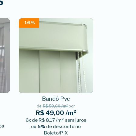
S
-16%
Bandô Pvc
de
R$ 59,00 /m²
por
R$ 49,00 /m²
6x de R$ 8,17 /m² sem juros
os
ou
5%
de desconto no
Boleto/PIX