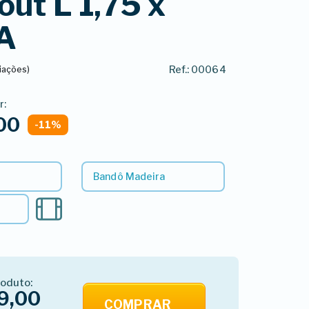
out L 1,75 x
 A
Ref.: 00064
liações)
r:
00
-11%
Bandô Madeira
roduto:
9,00
COMPRAR