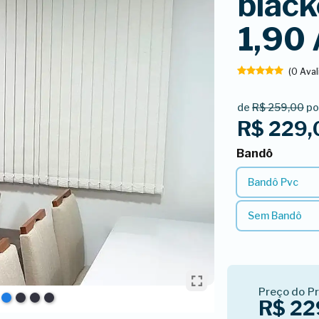
black
1,90
(0 Ava
de
R$ 259,00
po
R$ 229,
Bandô
Bandô
Bandô Pvc
Sem Bandô
Preço do P
R$ 22