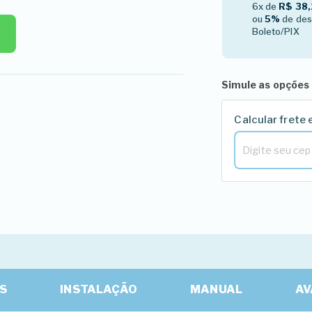
6x de
R$ 38,
ou
5%
de des
Boleto/PIX
Simule as opções 
Calcular frete 
S
INSTALAÇÃO
MANUAL
AV