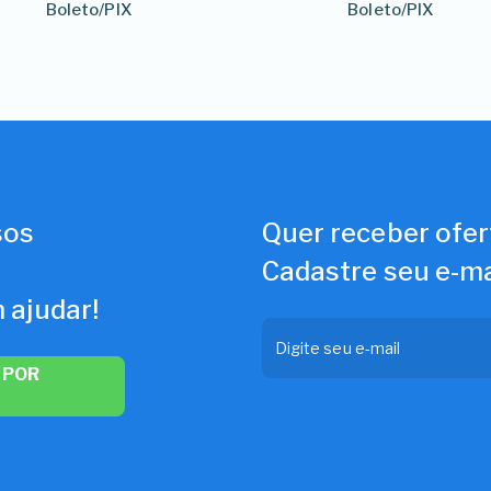
Boleto/PIX
Boleto/PIX
sos
Quer receber ofer
Cadastre seu e-ma
 ajudar!
 POR